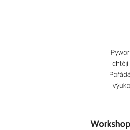
Pywork
chtěj
Pořádá
výuko
Workshop