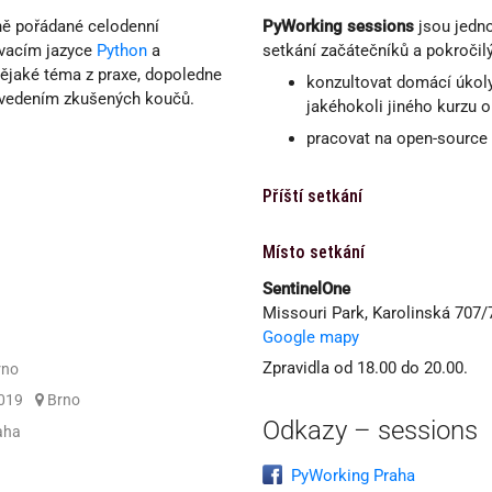
ně pořádané celodenní
PyWorking sessions
jsou jedno
ovacím jazyce
Python
a
setkání začátečníků a pokročil
nějaké téma z praxe, dopoledne
konzultovat domácí úkol
 vedením zkušených koučů.
jakéhokoli jiného kurzu 
pracovat na open-source
Příští setkání
Místo setkání
SentinelOne
Missouri Park, Karolinská 707/7,
Google mapy
Zpravidla od 18.00 do 20.00.
rno
2019
Brno
Odkazy – sessions
aha
PyWorking Praha