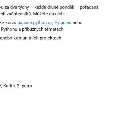
u za dva týdny – každé druhé pondělí – pořádaná
ých začátečníků. Můžete na nich:
y z kurzu
naučse.python.cz
,
Pyladies
nebo
o Pythonu a příbuzných tématech
 anebo komunitních projektech
 Karlín, 3. patro