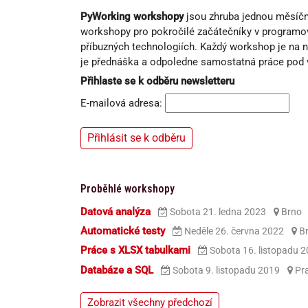
PyWorking workshopy
jsou zhruba jednou měsíč
workshopy pro pokročilé začátečníky v program
příbuzných technologiích. Každý workshop je na 
je přednáška a odpoledne samostatná práce pod
Přihlaste se k odběru newsletteru
E-mailová adresa:
Proběhlé workshopy
Datová analýza
Sobota 21. ledna 2023
Brno
Automatické testy
Neděle 26. června 2022
B
Práce s XLSX tabulkami
Sobota 16. listopadu 
Databáze a SQL
Sobota 9. listopadu 2019
Pr
Zobrazit všechny předchozí