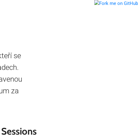
teří se
adech.
ravenou
um za
Sessions