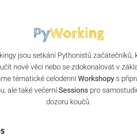
Py
Working
ingy jsou setkání Pythonistů začátečníků, k
í učit nové věci nebo se zdokonalovat v zákl
me tématické celodenní
Workshopy
s přip
u, ale také večerní
Sessions
pro samostudi
dozoru koučů.
s